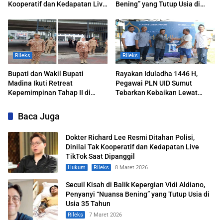
Kooperatif dan Kedapatan Live
Bening” yang Tutup Usia di
TikTok Saat Dipanggil
Usia 35 Tahun
Rileks
Rileks
Bupati dan Wakil Bupati
Rayakan Iduladha 1446 H,
Madina Ikuti Retreat
Pegawai PLN UID Sumut
Kepemimpinan Tahap II di
Tebarkan Kebaikan Lewat
IPDN Jatinangor
Hewan Kurban
Baca Juga
Dokter Richard Lee Resmi Ditahan Polisi,
Dinilai Tak Kooperatif dan Kedapatan Live
TikTok Saat Dipanggil
Hukum
Rileks
8 Maret 2026
Secuil Kisah di Balik Kepergian Vidi Aldiano,
Penyanyi “Nuansa Bening” yang Tutup Usia di
Usia 35 Tahun
Rileks
7 Maret 2026