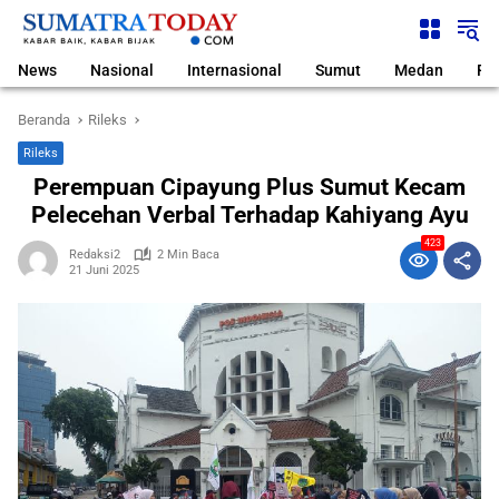
Langsung
ke
konten
News
Nasional
Internasional
Sumut
Medan
Pol
Beranda
Rileks
Rileks
Perempuan Cipayung Plus Sumut Kecam
Pelecehan Verbal Terhadap Kahiyang Ayu
423
Redaksi2
2 Min Baca
21 Juni 2025