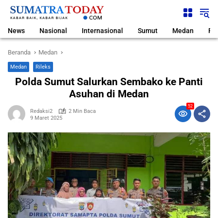
Langsung
ke
konten
News
Nasional
Internasional
Sumut
Medan
Pol
Beranda
Medan
Medan
Rileks
Polda Sumut Salurkan Sembako ke Panti
Asuhan di Medan
52
Redaksi2
2 Min Baca
9 Maret 2025