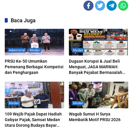
Baca Juga
Advertorial
Medan
Medan
PRSU Ke-50 Umumkan
Dugaan Korupsi & Jual Beli
Pemenang Berbagai Kompetisi
Menguat, JAGA MARWAH:
dan Penghargaan
Banyak Pejabat Bermasalah
Dilantik di Kepemimpinan Rico
Waas
Medan
Medan
109 Wajib Pajak Dapat Hadiah
‎Wagub Sumut H Surya
Gebyar Pajak, Samsat Medan
Membatik Motif PRSU 2026
Utara Dorong Budaya Bayar
Pajak Tepat Waktu