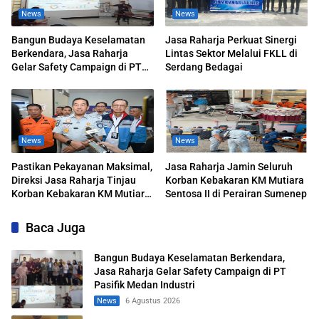
News
News
Bangun Budaya Keselamatan
Jasa Raharja Perkuat Sinergi
Berkendara, Jasa Raharja
Lintas Sektor Melalui FKLL di
Gelar Safety Campaign di PT
Serdang Bedagai
Pasifik Medan Industri
News
News
Pastikan Pekayanan Maksimal,
Jasa Raharja Jamin Seluruh
Direksi Jasa Raharja Tinjau
Korban Kebakaran KM Mutiara
Korban Kebakaran KM Mutiara
Sentosa II di Perairan Sumenep
Sentosa II
Baca Juga
Bangun Budaya Keselamatan Berkendara,
Jasa Raharja Gelar Safety Campaign di PT
Pasifik Medan Industri
News
6 Agustus 2026