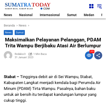
Langsung
ke
konten
News
Nasional
Internasional
Sumut
Medan
Pol
Beranda
News
News
Sumut
Maksimalkan Pelayanan Pelanggan, PDAM
Trita Wampu Berjibaku Atasi Air Berlumpur
205
Redaksi3
1 Min Baca
31 Januari 2023
Stabat –
Tingginya debit air di Sei Wampu, Stabat,
Kabupaten Langkat menjadi kendala bagi Perumda Air
Minum (PDAM) Tirta Wampu. Pasalnya, bahan baku
untuk air bersih itu terdapat kandungan lumpur yang
cukup tinggi.