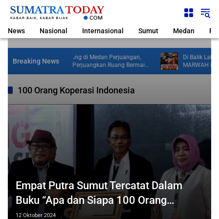
Langsung
ke
konten
News
Nasional
Internasional
Sumut
Medan
Pol
Sosialisasi Wasbang di Medan Perjuangan,
Di Balik Laba Be
Breaking News
Zulkarnaen Janji Perjuangkan Ruang Bermain
MARWAH Desak K
Anak
Nugroho Terkai
Perbankan
100 Orang Koperasi Indonesia
Empat Putra Sumut Tercatat Dalam
Buku “Apa dan Siapa 100 Orang
Koperasi Indonesia”
12 Oktober 2024