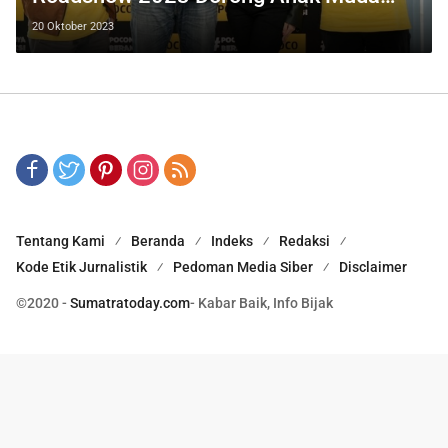
Berani, Berbeda dan Mendobrak
20 Oktober 2023
Tentang Kami
Beranda
Indeks
Redaksi
Kode Etik Jurnalistik
Pedoman Media Siber
Disclaimer
©2020 -
Sumatratoday.com
- Kabar Baik, Info Bijak