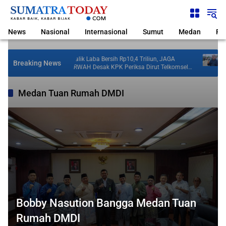
Langsung
ke
konten
News
Nasional
Internasional
Sumut
Medan
Pol
ngan,
Di Balik Laba Bersih Rp10,4 Triliun, JAGA
De
Breaking News
Bermain
MARWAH Desak KPK Periksa Dirut Telkomsel
Nia
Nugroho Terkait Dugaan Kasus Notifikasi
Perbankan
Medan Tuan Rumah DMDI
Bobby Nasution Bangga Medan Tuan
Rumah DMDI