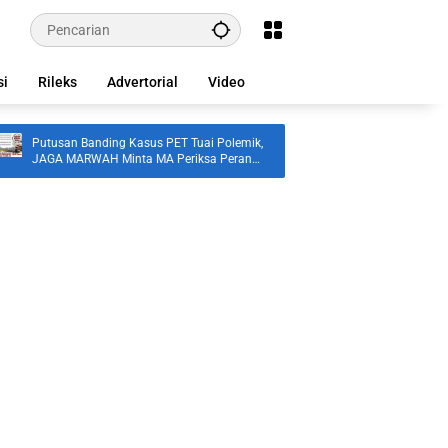
si
Rileks
Advertorial
Video
Putusan Banding Kasus PET Tuai Polemik,
Jasa Raharja Perkuat S
JAGA MARWAH Minta MA Periksa Peran
Melalui FKLL di Serda
Bakrie Group