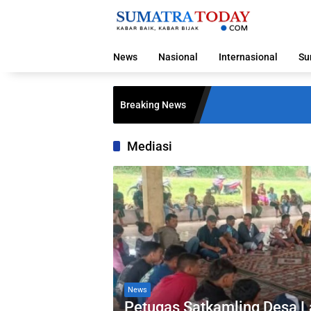
Langsung
ke
konten
News
Nasional
Internasional
Su
Breaking News
Mediasi
News
Petugas Satkamling Desa L