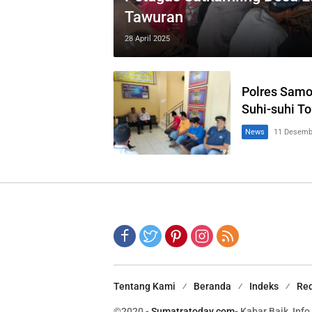
Tawuran
28 April 2025
Polres Samos
Suhi-suhi T
News
11 Desemb
Tentang Kami
Beranda
Indeks
Red
©2020 -
Sumatratoday.com
- Kabar Baik, Info