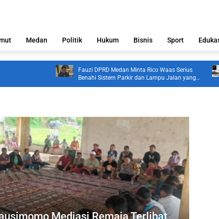
mut
Medan
Politik
Hukum
Bisnis
Sport
Eduka
Fauzi DPRD Medan Minta Rico Waas Serius
Benahi Sistem Parkir dan Lampu Jalan yang
Padam
ausimomo Mediasi Remaja Terlibat