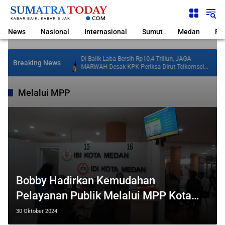
Langsung
ke
konten
News
Nasional
Internasional
Sumut
Medan
Pol
Perjuangan,
Di Balik Laba Bersih Rp10,4 Triliun, JAGA
Breaking News
 Ruang Bermain
MARWAH Desak KPK Periksa Dirut Telkomsel
Nugroho Terkait Dugaan Kasus Notifikasi
Perbankan
Melalui MPP
Bobby Hadirkan Kemudahan
Pelayanan Publik Melalui MPP Kota
Medan
30 Oktober 2024