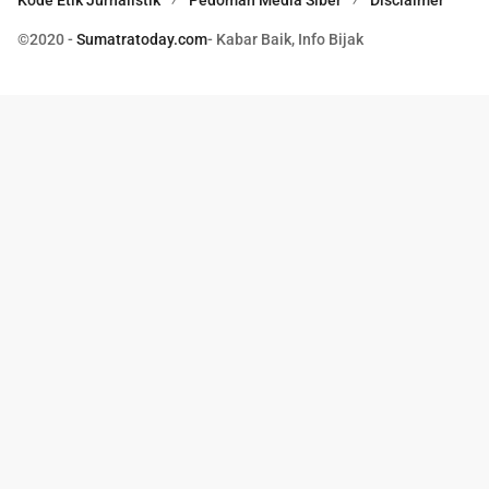
Kode Etik Jurnalistik
Pedoman Media Siber
Disclaimer
©2020 -
Sumatratoday.com
- Kabar Baik, Info Bijak