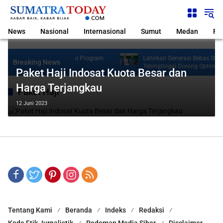
Langsung
ke
konten
News
Nasional
Internasional
Sumut
Medan
Pol
Kepulauan Nias Siap Kawal Program
Lahirkan Generasi Bebas Stunti
Breaking News
tor Gubsu Bobby Nasution
Tebingtinggi Dorong Optimalis
Paket Haji Indosat Kuota Besar dan
Harga Terjangkau
Paket Haji
12 Juni 2023
Tentang Kami
Beranda
Indeks
Redaksi