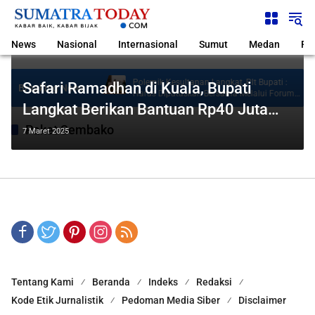
Langsung
ke
konten
News
Nasional
Internasional
Sumut
Medan
Pol
Tuduhan ‘Gerombolan
Polemik Kesultanan Langkat, Plt Bupati :
Safari Ramadhan di Kuala, Bupati
Breaking News
isi II Dipimpin Sufmi
Harus Diputuskan Bersama Melalui Forum
Dialog
Langkat Berikan Bantuan Rp40 Juta
dan Paket Sembako
Paket Sembako
7 Maret 2025
Tentang Kami
Beranda
Indeks
Redaksi
Kode Etik Jurnalistik
Pedoman Media Siber
Disclaimer