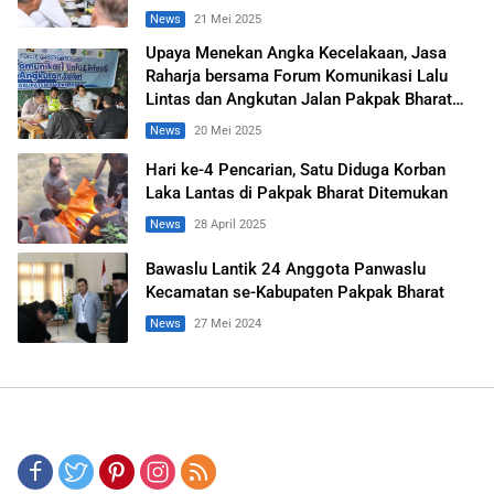
News
21 Mei 2025
Upaya Menekan Angka Kecelakaan, Jasa
Raharja bersama Forum Komunikasi Lalu
Lintas dan Angkutan Jalan Pakpak Bharat
Adakan FGD
News
20 Mei 2025
Hari ke-4 Pencarian, Satu Diduga Korban
Laka Lantas di Pakpak Bharat Ditemukan
News
28 April 2025
Bawaslu Lantik 24 Anggota Panwaslu
Kecamatan se-Kabupaten Pakpak Bharat
News
27 Mei 2024