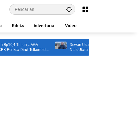
si
Rileks
Advertorial
Video
p10,4 Triliun, JAGA
Dewan Usul BUMD Sumut Kelola Rumput Lau
riksa Dirut Telkomsel
Nias Utara dari Hulu ke Hilir
an Kasus Notifikasi