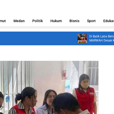
mut
Medan
Politik
Hukum
Bisnis
Sport
Eduka
Di Balik Laba Bersih R
MARWAH Desak KPK Pe
Nugroho Terkait Duga
Perbankan