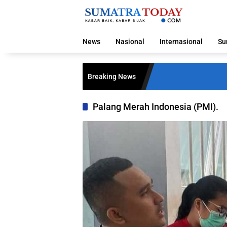
Langsung
ke
konten
News
Nasional
Internasional
Su
Breaking News
Palang Merah Indonesia (PMI).