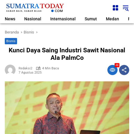
Langsung
ke
konten
News
Nasional
Internasional
Sumut
Medan
Pol
Beranda
Bisnis
Bisnis
Kunci Daya Saing Industri Sawit Nasional
Ala PalmCo
48
Redaksi2
4 Min Baca
7 Agustus 2025