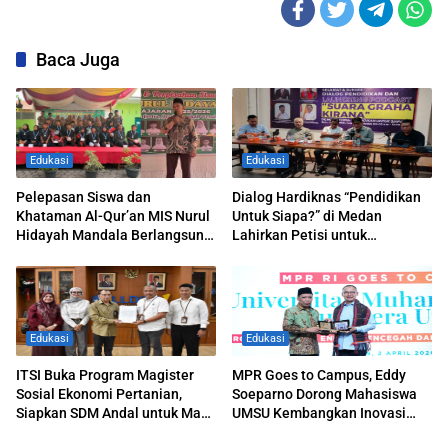
Baca Juga
Edukasi
Edukasi
Pelepasan Siswa dan
Dialog Hardiknas “Pendidikan
Khataman Al-Qur’an MIS Nurul
Untuk Siapa?” di Medan
Hidayah Mandala Berlangsung
Lahirkan Petisi untuk
Khidmat
Pemerintah
Edukasi
Edukasi
ITSI Buka Program Magister
MPR Goes to Campus, Eddy
Sosial Ekonomi Pertanian,
Soeparno Dorong Mahasiswa
Siapkan SDM Andal untuk Masa
UMSU Kembangkan Inovasi
Depan Agribisnis Indonesia
Energi Terbarukan