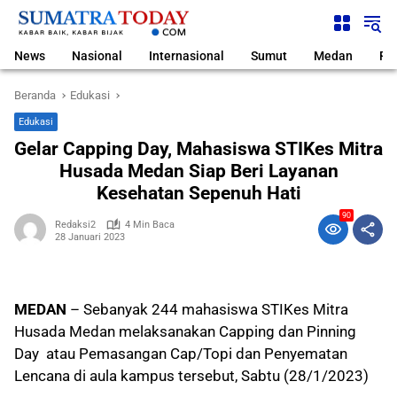
Langsung
ke
konten
News
Nasional
Internasional
Sumut
Medan
Pol
Beranda
Edukasi
Edukasi
Gelar Capping Day, Mahasiswa STIKes Mitra
Husada Medan Siap Beri Layanan
Kesehatan Sepenuh Hati
90
Redaksi2
4 Min Baca
28 Januari 2023
MEDAN
– Sebanyak 244 mahasiswa STIKes Mitra
Husada Medan melaksanakan Capping dan Pinning
Day atau Pemasangan Cap/Topi dan Penyematan
Lencana di aula kampus tersebut, Sabtu (28/1/2023)