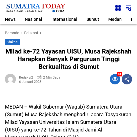
Langsung
ke
konten
News
Nasional
Internasional
Sumut
Medan
Pol
Beranda
Edukasi
Edukasi
Milad ke-72 Yayasan UISU, Musa Rajekshah
Harapkan Banyak Perguruan Tinggi
Berkualitas di Sumut
84
Redaksi2
2 Min Baca
6 Januari 2023
MEDAN – Wakil Gubernur (Wagub) Sumatera Utara
(Sumut) Musa Rajekshah menghadiri acara Tasyakuran
Milad Yayasan Universitas Islam Sumatera Utara
(UISU) yang ke-72 Tahun di Masjid Jami Al