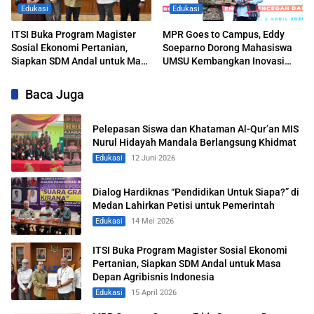
Edukasi
Edukasi
ITSI Buka Program Magister
MPR Goes to Campus, Eddy
Sosial Ekonomi Pertanian,
Soeparno Dorong Mahasiswa
Siapkan SDM Andal untuk Masa
UMSU Kembangkan Inovasi
Depan Agribisnis Indonesia
Energi Terbarukan
Baca Juga
Pelepasan Siswa dan Khataman Al-Qur’an MIS
Nurul Hidayah Mandala Berlangsung Khidmat
Edukasi
12 Juni 2026
Dialog Hardiknas “Pendidikan Untuk Siapa?” di
Medan Lahirkan Petisi untuk Pemerintah
Edukasi
14 Mei 2026
ITSI Buka Program Magister Sosial Ekonomi
Pertanian, Siapkan SDM Andal untuk Masa
Depan Agribisnis Indonesia
Edukasi
15 April 2026