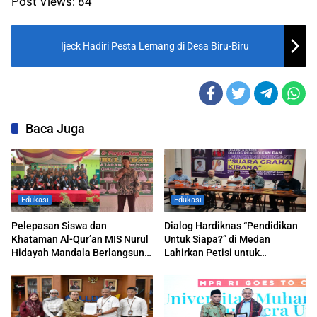
Post Views:
84
Ijeck Hadiri Pesta Lemang di Desa Biru-Biru
Baca Juga
Edukasi
Edukasi
Pelepasan Siswa dan
Dialog Hardiknas “Pendidikan
Khataman Al-Qur’an MIS Nurul
Untuk Siapa?” di Medan
Hidayah Mandala Berlangsung
Lahirkan Petisi untuk
Khidmat
Pemerintah