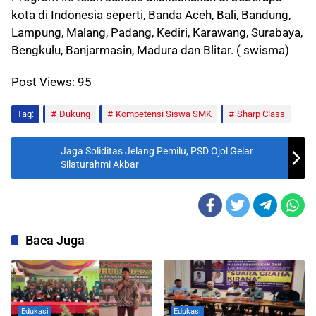
kota di Indonesia seperti, Banda Aceh, Bali, Bandung,
Lampung, Malang, Padang, Kediri, Karawang, Surabaya,
Bengkulu, Banjarmasin, Madura dan Blitar. ( swisma)
Post Views:
95
Tag:
Dukung
Kompetensi Siswa SMK
Sharp Class
Jaga Soliditas Jelang Pemilu, PSD Ojol Gelar
Silaturahmi Akbar
Baca Juga
Edukasi
Edukasi