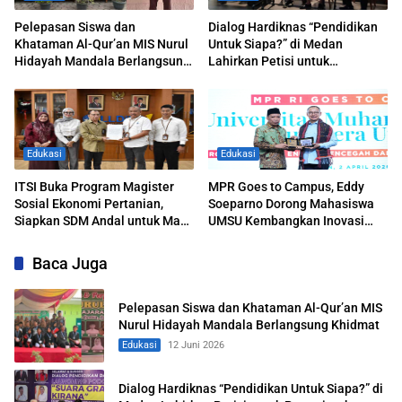
Pelepasan Siswa dan
Dialog Hardiknas “Pendidikan
Khataman Al-Qur’an MIS Nurul
Untuk Siapa?” di Medan
Hidayah Mandala Berlangsung
Lahirkan Petisi untuk
Khidmat
Pemerintah
Edukasi
Edukasi
ITSI Buka Program Magister
MPR Goes to Campus, Eddy
Sosial Ekonomi Pertanian,
Soeparno Dorong Mahasiswa
Siapkan SDM Andal untuk Masa
UMSU Kembangkan Inovasi
Depan Agribisnis Indonesia
Energi Terbarukan
Baca Juga
Pelepasan Siswa dan Khataman Al-Qur’an MIS
Nurul Hidayah Mandala Berlangsung Khidmat
Edukasi
12 Juni 2026
Dialog Hardiknas “Pendidikan Untuk Siapa?” di