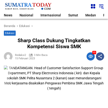
Langsung
ke
konten
News
Nasional
Internasional
Sumut
Medan
Pol
Beranda
Edukasi
Edukasi
Sharp Class Dukung Tingkatkan
Kompetensi Siswa SMK
95
Redaksi2
3 Min Baca
15 Februari 2023