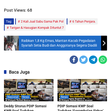
Post Views:
68
Tag:
2 Kali Jual Sabu Sama Pak Pol
6 Tahun Penjara.
Tarigan & Hasugian Kompak Dituntut 7
Raibkan 1,8 Kg Emas, Mantan Kacab Pegadaian
Syariah Setia Budi dan Anggotanya Segera Diadili
Baca Juga
Nasional
News
News
Deddy Sitorus PDIP Somasi
PDIP Somasi KWP Soal
KWP Soal Tuduhan
Tuduhan ‘Gerombolan Sirkus’,