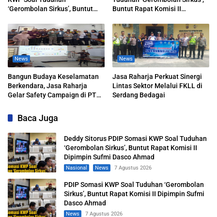
‘Gerombolan Sirkus’, Buntut
Buntut Rapat Komisi II
Rapat Komisi II Dipimpin Sufmi
Dipimpin Sufmi Dasco Ahmad
Dasco Ahmad
News
News
Bangun Budaya Keselamatan
Jasa Raharja Perkuat Sinergi
Berkendara, Jasa Raharja
Lintas Sektor Melalui FKLL di
Gelar Safety Campaign di PT
Serdang Bedagai
Pasifik Medan Industri
Baca Juga
Deddy Sitorus PDIP Somasi KWP Soal Tuduhan
‘Gerombolan Sirkus’, Buntut Rapat Komisi II
Dipimpin Sufmi Dasco Ahmad
Nasional
News
7 Agustus 2026
PDIP Somasi KWP Soal Tuduhan ‘Gerombolan
Sirkus’, Buntut Rapat Komisi II Dipimpin Sufmi
Dasco Ahmad
News
7 Agustus 2026