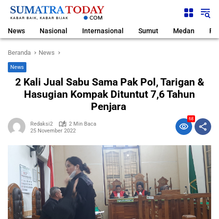
Langsung
ke
konten
News
Nasional
Internasional
Sumut
Medan
Pol
Beranda
News
News
2 Kali Jual Sabu Sama Pak Pol, Tarigan &
Hasugian Kompak Dituntut 7,6 Tahun
Penjara
68
Redaksi2
2 Min Baca
25 November 2022