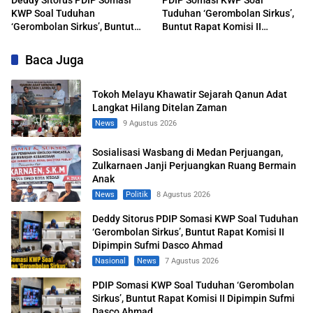
Deddy Sitorus PDIP Somasi
PDIP Somasi KWP Soal
KWP Soal Tuduhan
Tuduhan ‘Gerombolan Sirkus’,
‘Gerombolan Sirkus’, Buntut
Buntut Rapat Komisi II
Rapat Komisi II Dipimpin Sufmi
Dipimpin Sufmi Dasco Ahmad
Dasco Ahmad
Baca Juga
Tokoh Melayu Khawatir Sejarah Qanun Adat
Langkat Hilang Ditelan Zaman
News
9 Agustus 2026
Sosialisasi Wasbang di Medan Perjuangan,
Zulkarnaen Janji Perjuangkan Ruang Bermain
Anak
News
Politik
8 Agustus 2026
Deddy Sitorus PDIP Somasi KWP Soal Tuduhan
‘Gerombolan Sirkus’, Buntut Rapat Komisi II
Dipimpin Sufmi Dasco Ahmad
Nasional
News
7 Agustus 2026
PDIP Somasi KWP Soal Tuduhan ‘Gerombolan
Sirkus’, Buntut Rapat Komisi II Dipimpin Sufmi
Dasco Ahmad