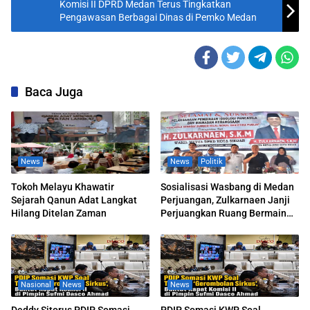
Komisi II DPRD Medan Terus Tingkatkan
Pengawasan Berbagai Dinas di Pemko Medan
Baca Juga
News
News
Politik
Tokoh Melayu Khawatir
Sosialisasi Wasbang di Medan
Sejarah Qanun Adat Langkat
Perjuangan, Zulkarnaen Janji
Hilang Ditelan Zaman
Perjuangkan Ruang Bermain
Anak
Nasional
News
News