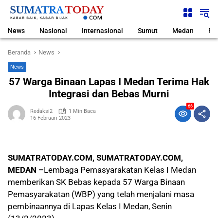
Langsung
ke
konten
News
Nasional
Internasional
Sumut
Medan
Pol
Beranda
News
News
57 Warga Binaan Lapas I Medan Terima Hak
Integrasi dan Bebas Murni
66
Redaksi2
1 Min Baca
16 Februari 2023
SUMATRATODAY.COM, SUMATRATODAY.COM,
MEDAN –
Lembaga Pemasyarakatan Kelas I Medan
memberikan SK Bebas kepada 57 Warga Binaan
Pemasyarakatan (WBP) yang telah menjalani masa
pembinaannya di Lapas Kelas I Medan, Senin