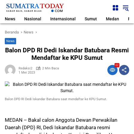
Langsung
ke
konten
News
Nasional
Internasional
Sumut
Medan
Pol
Beranda
News
News
Balon DPD RI Dedi Iskandar Batubara Resmi
Mendaftar ke KPU Sumut
62
Redaksi2
2 Min Baca
1 Mei 2023
Balon DPD RI Dedi Iskandar Batubara saat mendaftar ke KPU Sumut.
MEDAN – Bakal calon Anggota Dewan Perwakilan
Daerah (DPD) RI, Dedi Iskandar Batubara resmi