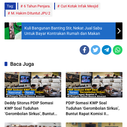
Tag:
6 Tahun Penjara.
Curi Kotak Infak Mesjid
M. Hakim Dituntut JPU 2
Kuli Bangunan Banting Stir, Nekat Jual Sabu
Untuk Bayar Kontrakan Rumah dan Makan
Baca Juga
Nasional
News
News
Deddy Sitorus PDIP Somasi
PDIP Somasi KWP Soal
KWP Soal Tuduhan
Tuduhan ‘Gerombolan Sirkus’,
‘Gerombolan Sirkus’, Buntut
Buntut Rapat Komisi II
Rapat Komisi II Dipimpin Sufmi
Dipimpin Sufmi Dasco Ahmad
Dasco Ahmad