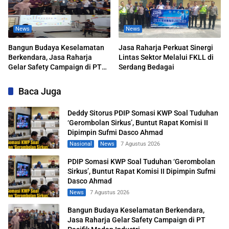
News
News
Bangun Budaya Keselamatan
Jasa Raharja Perkuat Sinergi
Berkendara, Jasa Raharja
Lintas Sektor Melalui FKLL di
Gelar Safety Campaign di PT
Serdang Bedagai
Pasifik Medan Industri
Baca Juga
Deddy Sitorus PDIP Somasi KWP Soal Tuduhan
‘Gerombolan Sirkus’, Buntut Rapat Komisi II
Dipimpin Sufmi Dasco Ahmad
Nasional
News
7 Agustus 2026
PDIP Somasi KWP Soal Tuduhan ‘Gerombolan
Sirkus’, Buntut Rapat Komisi II Dipimpin Sufmi
Dasco Ahmad
News
7 Agustus 2026
Bangun Budaya Keselamatan Berkendara,
Jasa Raharja Gelar Safety Campaign di PT