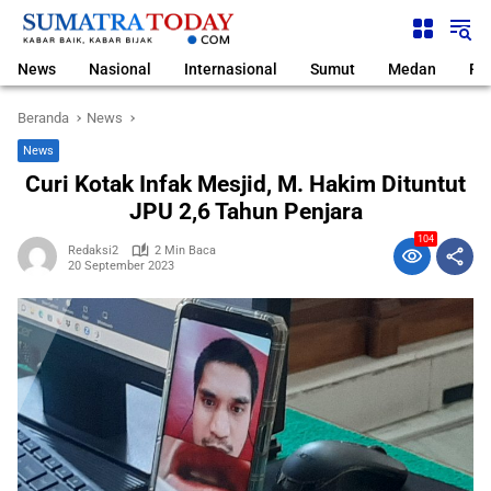
Langsung
ke
konten
News
Nasional
Internasional
Sumut
Medan
Pol
Beranda
News
News
Curi Kotak Infak Mesjid, M. Hakim Dituntut
JPU 2,6 Tahun Penjara
104
Redaksi2
2 Min Baca
20 September 2023