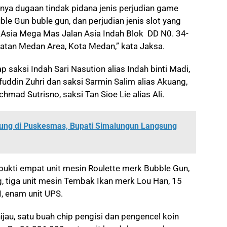
danya dugaan tindak pidana jenis perjudian game
le Gun buble gun, dan perjudian jenis slot yang
 Asia Mega Mas Jalan Asia Indah Blok DD N0. 34-
matan Medan Area, Kota Medan,” kata Jaksa.
saksi Indah Sari Nasution alias Indah binti Madi,
Afifuddin Zuhri dan saksi Sarmin Salim alias Akuang,
chmad Sutrisno, saksi Tan Sioe Lie alias Ali.
ung di Puskesmas, Bupati Simalungun Langsung
bukti empat unit mesin Roulette merk Bubble Gun,
, tiga unit mesin Tembak Ikan merk Lou Han, 15
, enam unit UPS.
hijau, satu buah chip pengisi dan pengencel koin