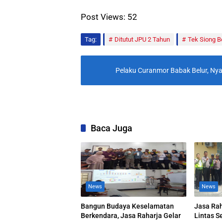
Post Views:
52
Tag:
Ditutut JPU 2 Tahun
Tek Siong B
Pelaku Curanmor Babak Belur, Nyar
Baca Juga
News
News
Bangun Budaya Keselamatan
Jasa Rah
Berkendara, Jasa Raharja Gelar
Lintas S