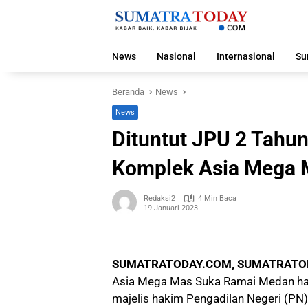
Langsung
ke
konten
News
Nasional
Internasional
Su
Beranda
News
News
Dituntut JPU 2 Tahun
Komplek Asia Mega 
Redaksi2
4 Min Baca
19 Januari 2023
SUMATRATODAY.COM, SUMATRATO
Asia Mega Mas Suka Ramai Medan hany
majelis hakim Pengadilan Negeri (PN