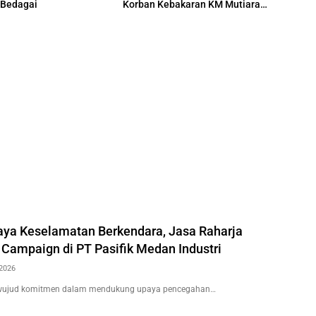
 Bedagai
Korban Kebakaran KM Mutiara
Sentosa II
ya Keselamatan Berkendara, Jasa Raharja
 Campaign di PT Pasifik Medan Industri
2026
wujud komitmen dalam mendukung upaya pencegahan…