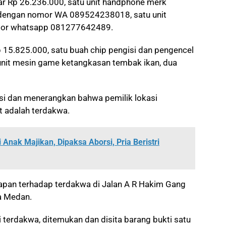
r Rp 26.236.000, satu unit handphone merk
 dengan nomor WA 089524238018, satu unit
mor whatsapp 081277642489.
p 15.825.000, satu buah chip pengisi dan pengencel
unit mesin game ketangkasan tembak ikan, dua
ogasi dan menerangkan bahwa pemilik lokasi
 adalah terdakwa.
 Anak Majikan, Dipaksa Aborsi, Pria Beristri
apan terhadap terdakwa di Jalan A R Hakim Gang
a Medan.
terdakwa, ditemukan dan disita barang bukti satu