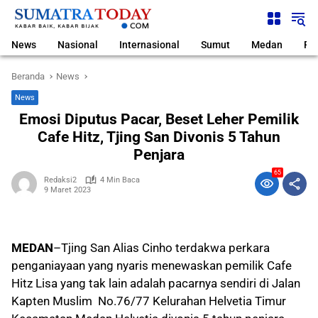
Langsung
ke
konten
News
Nasional
Internasional
Sumut
Medan
Pol
Beranda
News
News
Emosi Diputus Pacar, Beset Leher Pemilik
Cafe Hitz, Tjing San Divonis 5 Tahun
Penjara
65
Redaksi2
4 Min Baca
9 Maret 2023
MEDAN
–
Tjing San Alias Cinho terdakwa perkara
penganiayaan yang nyaris menewaskan pemilik Cafe
Hitz Lisa yang tak lain adalah pacarnya sendiri di Jalan
Kapten Muslim No.76/77 Kelurahan Helvetia Timur