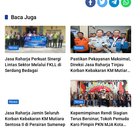
Baca Juga
News
News
Jasa Raharja Perkuat Sinergi
Pastikan Pekayanan Maksimal,
Lintas Sektor Melalui FKLL di
Direksi Jasa Raharja Tinjau
Serdang Bedagai
Korban Kebakaran KM Mutiara
Sentosa II
News
News
Jasa Raharja Jamin Seluruh
Kepemimpinan Rendi Siagian
Korban Kebakaran KM Mutiara
Terus Bersinar, Tokoh Pemuda
Sentosa II di Perairan Sumenep
Karo Pimpin PKN MJA Kota
Medan