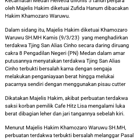
Kecamatan Medan Helvetia divonis 5 tahun penjara
oleh Majelis Hakim diketuai Zufida Hanum dibacakan
Hakim Khamozaro Waruwu.
Dalam sidang itu, Majelis Hakim
diketuai Khamozaro
Waruwu SH.MH Kamis (9/3/23) yang menghadirkan
terdakwa Tjing San Alias Cinho secara daring diruang
cakra 8 Pengadilan Negeri (PN) Medan dalam amar
putusannya menyatakan terdakwa Tjing San Alias
Cinho terbukti bersalah karna dengan sengaja
melakukan penganiayaan berat hingga melukai
pacarnya sendiri dengan menggunakan pisau cutter
Dikatakan Majelis Hakim, akibat
perbuatan terdakwa
saksi korban
pemilik Cafe Hitz Lisa mengalami
luka
berat dibagian leher dan jari tangannya sebelah kiri.
Menurut Majelis Hakim Khamozaro Waruwu SH.MH,
perbuatan terdakwa terbukti bersalah melanggar Pasal