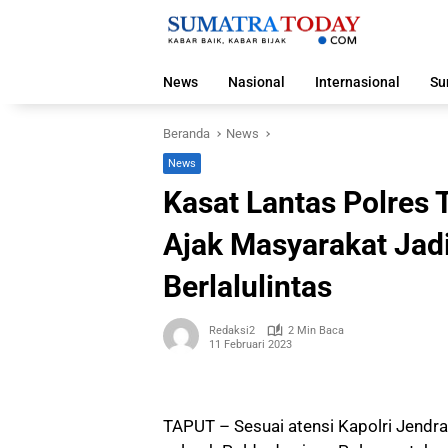
Langsung
ke
konten
News
Nasional
Internasional
Su
Beranda
News
News
Kasat Lantas Polres T
Ajak Masyarakat Jad
Berlalulintas
Redaksi2
2 Min Baca
11 Februari 2023
TAPUT – Sesuai atensi Kapolri Jendr