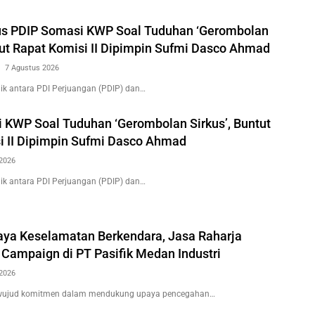
us PDIP Somasi KWP Soal Tuduhan ‘Gerombolan
tut Rapat Komisi II Dipimpin Sufmi Dasco Ahmad
7 Agustus 2026
k antara PDI Perjuangan (PDIP) dan…
 KWP Soal Tuduhan ‘Gerombolan Sirkus’, Buntut
i II Dipimpin Sufmi Dasco Ahmad
2026
k antara PDI Perjuangan (PDIP) dan…
ya Keselamatan Berkendara, Jasa Raharja
 Campaign di PT Pasifik Medan Industri
2026
wujud komitmen dalam mendukung upaya pencegahan…