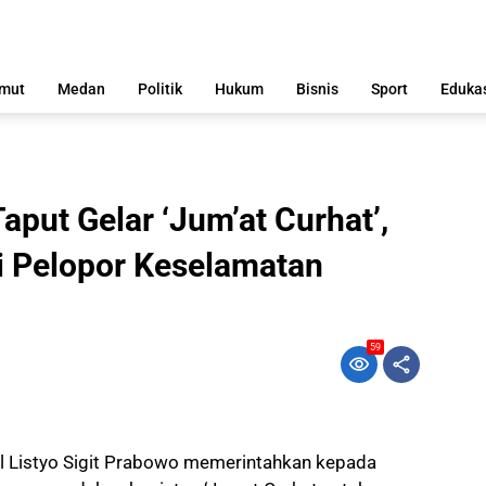
mut
Medan
Politik
Hukum
Bisnis
Sport
Eduka
aput Gelar ‘Jum’at Curhat’,
i Pelopor Keselamatan
59
al Listyo Sigit Prabowo memerintahkan kepada