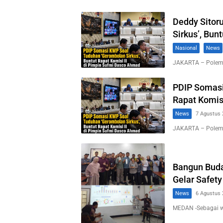
Deddy Sitor
Sirkus’, Bun
Nasional
News
JAKARTA – Polemi
PDIP Somasi
Rapat Komis
News
7 Agustus 
JAKARTA – Polemi
Bangun Buda
Gelar Safety
News
6 Agustus 
MEDAN -Sebagai 