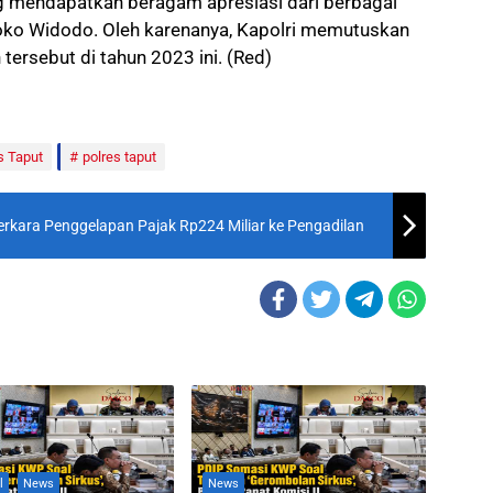
ng mendapatkan beragam apresiasi dari berbagai
 Joko Widodo. Oleh karenanya, Kapolri memutuskan
tersebut di tahun 2023 ini. (Red)
s Taput
polres taput
rkara Penggelapan Pajak Rp224 Miliar ke Pengadilan
l
News
News