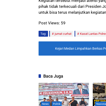
Kegiatan tersebut menjadi atensi ya
pihak tidak terkecuali dari Presiden
untuk bisa terus melanjutkan kegiatan 
Post Views:
59
Tag:
jumat curhat
Kasat Lantas Polre
Kejari Medan Limpahkan Berkas Pe
Baca Juga
News
Politik
Nasiona