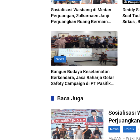
Sosialisasi Wasbang di Medan
Deddy S
Perjuangan, Zulkarnaen Janji
Soal Tu
Perjuangkan Ruang Bermain
Sirkus’, 
Anak
Dipimpi
News
Bangun Budaya Keselamatan
Berkendara, Jasa Raharja Gelar
Safety Campaign di PT Pasifik
Medan Industri
Baca Juga
Sosialisasi
Perjuangkan
News
Politik
MEDAN – Wakil K