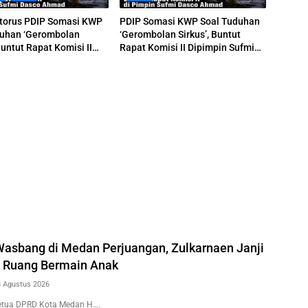
itorus PDIP Somasi KWP
PDIP Somasi KWP Soal Tuduhan
duhan ‘Gerombolan
‘Gerombolan Sirkus’, Buntut
Buntut Rapat Komisi II
Rapat Komisi II Dipimpin Sufmi
n Sufmi Dasco Ahmad
Dasco Ahmad
 Wasbang di Medan Perjuangan, Zulkarnaen Janji
 Ruang Bermain Anak
8 Agustus 2026
etua DPRD Kota Medan H….