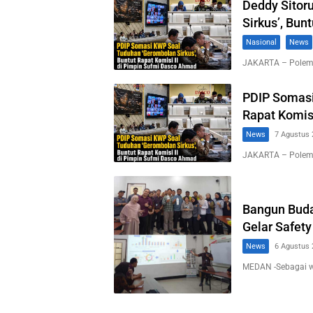
Deddy Sitor
Sirkus’, Bun
Nasional
News
JAKARTA – Polemi
PDIP Somasi
Rapat Komis
News
7 Agustus 
JAKARTA – Polemi
Bangun Buda
Gelar Safety
News
6 Agustus 
MEDAN -Sebagai 