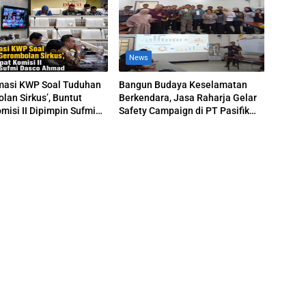
News
masi KWP Soal Tuduhan
Bangun Budaya Keselamatan
lan Sirkus’, Buntut
Berkendara, Jasa Raharja Gelar
misi II Dipimpin Sufmi
Safety Campaign di PT Pasifik
hmad
Medan Industri