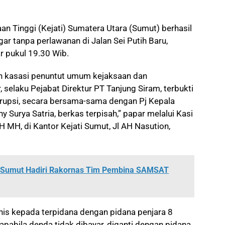
n Tinggi (Kejati) Sumatera Utara (Sumut) berhasil
 tanpa perlawanan di Jalan Sei Putih Baru,
r pukul 19.30 Wib.
 kasasi penuntut umum kejaksaan dan
selaku Pejabat Direktur PT Tanjung Siram, terbukti
orupsi, secara bersama-sama dengan Pj Kepala
urya Satria, berkas terpisah,” papar melalui Kasi
 MH, di Kantor Kejati Sumut, Jl AH Nasution,
 Sumut Hadiri Rakornas Tim Pembina SAMSAT
is kepada terpidana dengan pidana penjara 8
apabila denda tidak dibayar, diganti dengan pidana