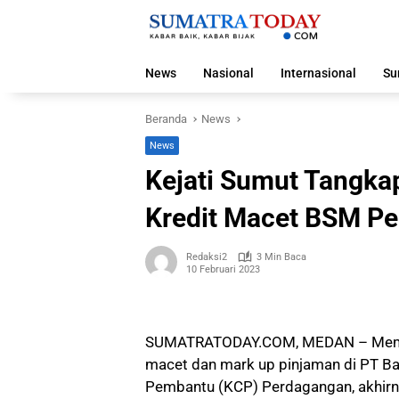
Langsung
ke
konten
News
Nasional
Internasional
Su
Beranda
News
News
Kejati Sumut Tangka
Kredit Macet BSM P
Redaksi2
3 Min Baca
10 Februari 2023
SUMATRATODAY.COM, MEDAN – Memet S
macet dan mark up pinjaman di PT Ba
Pembantu (KCP) Perdagangan, akhirn