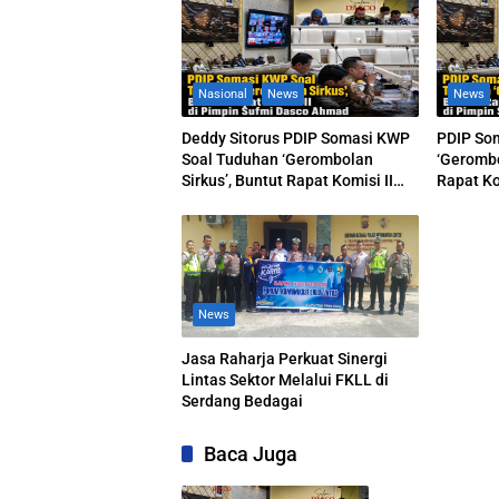
Nasional
News
News
Deddy Sitorus PDIP Somasi KWP
PDIP So
Soal Tuduhan ‘Gerombolan
‘Gerombo
Sirkus’, Buntut Rapat Komisi II
Rapat Ko
Dipimpin Sufmi Dasco Ahmad
Dasco A
News
Jasa Raharja Perkuat Sinergi
Lintas Sektor Melalui FKLL di
Serdang Bedagai
Baca Juga