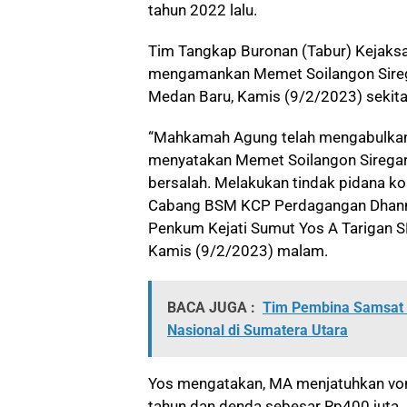
tahun 2022 lalu.
Tim Tangkap Buronan (Tabur) Kejaksaa
mengamankan Memet Soilangon Siregar
Medan Baru, Kamis (9/2/2023) sekita
“Mahkamah Agung telah mengabulkan
menyatakan Memet Soilangon Siregar, 
bersalah. Melakukan tindak pidana k
Cabang BSM KCP Perdagangan Dhanny S
Penkum Kejati Sumut Yos A Tarigan SH
Kamis (9/2/2023) malam.
BACA JUGA :
Tim Pembina Samsat
Nasional di Sumatera Utara
Yos mengatakan, MA menjatuhkan von
tahun dan denda sebesar Rp400 juta. 