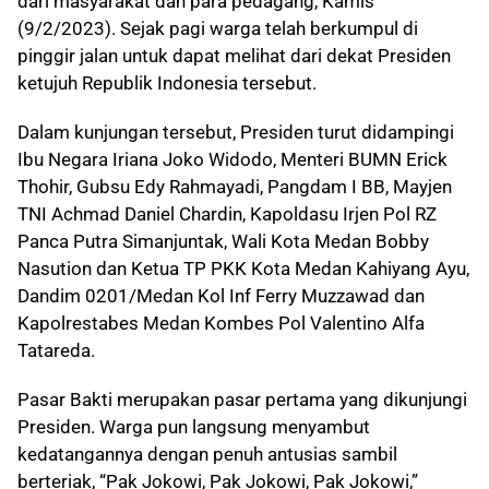
dari masyarakat dan para pedagang, Kamis
(9/2/2023). Sejak pagi warga telah berkumpul di
pinggir jalan untuk dapat melihat dari dekat Presiden
ketujuh Republik Indonesia tersebut.
Dalam kunjungan tersebut, Presiden turut didampingi
Ibu Negara Iriana Joko Widodo, Menteri BUMN Erick
Thohir, Gubsu Edy Rahmayadi, Pangdam I BB, Mayjen
TNI Achmad Daniel Chardin, Kapoldasu Irjen Pol RZ
Panca Putra Simanjuntak, Wali Kota Medan Bobby
Nasution dan Ketua TP PKK Kota Medan Kahiyang Ayu,
Dandim 0201/Medan Kol Inf Ferry Muzzawad dan
Kapolrestabes Medan Kombes Pol Valentino Alfa
Tatareda.
Pasar Bakti merupakan pasar pertama yang dikunjungi
Presiden. Warga pun langsung menyambut
kedatangannya dengan penuh antusias sambil
berteriak, “Pak Jokowi, Pak Jokowi, Pak Jokowi,”