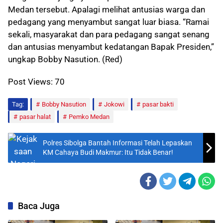
Medan tersebut. Apalagi melihat antusias warga dan
pedagang yang menyambut sangat luar biasa. “Ramai
sekali, masyarakat dan para pedagang sangat senang
dan antusias menyambut kedatangan Bapak Presiden,”
ungkap Bobby Nasution. (Red)
Post Views:
70
Tag:
Bobby Nasution
Jokowi
pasar bakti
pasar halat
Pemko Medan
Polres Sibolga Bantah Informasi Telah Lepaskan
KM Cahaya Budi Makmur: Itu Tidak Benar!
Baca Juga