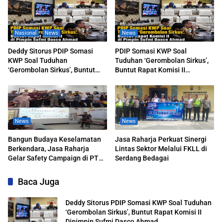
Nasional
News
News
Deddy Sitorus PDIP Somasi
PDIP Somasi KWP Soal
KWP Soal Tuduhan
Tuduhan ‘Gerombolan Sirkus’,
‘Gerombolan Sirkus’, Buntut
Buntut Rapat Komisi II
Rapat Komisi II Dipimpin Sufmi
Dipimpin Sufmi Dasco Ahmad
Dasco Ahmad
News
News
Bangun Budaya Keselamatan
Jasa Raharja Perkuat Sinergi
Berkendara, Jasa Raharja
Lintas Sektor Melalui FKLL di
Gelar Safety Campaign di PT
Serdang Bedagai
Pasifik Medan Industri
Baca Juga
Deddy Sitorus PDIP Somasi KWP Soal Tuduhan
‘Gerombolan Sirkus’, Buntut Rapat Komisi II
Dipimpin Sufmi Dasco Ahmad