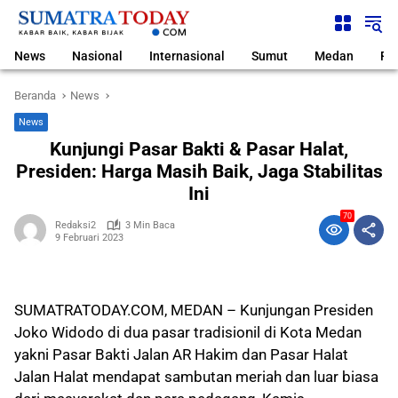
Langsung
ke
konten
News
Nasional
Internasional
Sumut
Medan
Pol
Beranda
News
News
Kunjungi Pasar Bakti & Pasar Halat,
Presiden: Harga Masih Baik, Jaga Stabilitas
Ini
70
Redaksi2
3 Min Baca
9 Februari 2023
SUMATRATODAY.COM, MEDAN – Kunjungan Presiden
Joko Widodo di dua pasar tradisionil di Kota Medan
yakni Pasar Bakti Jalan AR Hakim dan Pasar Halat
Jalan Halat mendapat sambutan meriah dan luar biasa