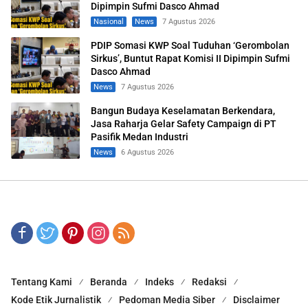
Dipimpin Sufmi Dasco Ahmad
Nasional
News
7 Agustus 2026
PDIP Somasi KWP Soal Tuduhan ‘Gerombolan
Sirkus’, Buntut Rapat Komisi II Dipimpin Sufmi
Dasco Ahmad
News
7 Agustus 2026
Bangun Budaya Keselamatan Berkendara,
Jasa Raharja Gelar Safety Campaign di PT
Pasifik Medan Industri
News
6 Agustus 2026
Tentang Kami
Beranda
Indeks
Redaksi
Kode Etik Jurnalistik
Pedoman Media Siber
Disclaimer