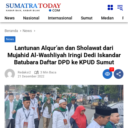
Langsung
ke
konten
News
Nasional
Internasional
Sumut
Medan
Pol
Beranda
News
News
Lantunan Alqur’an dan Sholawat dari
Mujahid Al-Washliyah Iringi Dedi Iskandar
Batubara Daftar DPD ke KPUD Sumut
57
Redaksi2
3 Min Baca
21 Desember 2022