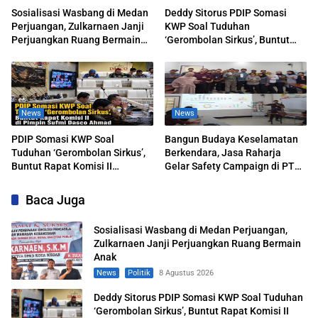
Sosialisasi Wasbang di Medan
Deddy Sitorus PDIP Somasi
Perjuangan, Zulkarnaen Janji
KWP Soal Tuduhan
Perjuangkan Ruang Bermain
‘Gerombolan Sirkus’, Buntut
Anak
Rapat Komisi II Dipimpin Sufmi
Dasco Ahmad
News
News
PDIP Somasi KWP Soal
Bangun Budaya Keselamatan
Tuduhan ‘Gerombolan Sirkus’,
Berkendara, Jasa Raharja
Buntut Rapat Komisi II
Gelar Safety Campaign di PT
Dipimpin Sufmi Dasco Ahmad
Pasifik Medan Industri
Baca Juga
Sosialisasi Wasbang di Medan Perjuangan,
Zulkarnaen Janji Perjuangkan Ruang Bermain
Anak
News
Politik
8 Agustus 2026
Deddy Sitorus PDIP Somasi KWP Soal Tuduhan
‘Gerombolan Sirkus’, Buntut Rapat Komisi II