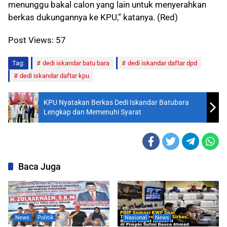
menunggu bakal calon yang lain untuk menyerahkan
berkas dukungannya ke KPU,” katanya. (Red)
Post Views:
57
Tag:
dedi iskandar batu bara
dedi iskandar daftar dpd
dedi iskandar daftar kpu
KPU Nyatakan Berkas Dedi Iskandar Batubara
Lengkap dan Memenuhi Syarat
Baca Juga
News
Politik
Nasional
News