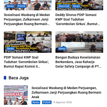
News
Politik
Nasional
News
Sosialisasi Wasbang di Medan
Deddy Sitorus PDIP Somasi
Perjuangan, Zulkarnaen Janji
KWP Soal Tuduhan
Perjuangkan Ruang Bermain
‘Gerombolan Sirkus’, Buntut
Anak
Rapat Komisi II Dipimpin Sufmi
Dasco Ahmad
News
News
PDIP Somasi KWP Soal
Bangun Budaya Keselamatan
Tuduhan ‘Gerombolan Sirkus’,
Berkendara, Jasa Raharja
Buntut Rapat Komisi II
Gelar Safety Campaign di PT
Dipimpin Sufmi Dasco Ahmad
Pasifik Medan Industri
Baca Juga
Sosialisasi Wasbang di Medan Perjuangan,
Zulkarnaen Janji Perjuangkan Ruang Bermain
Anak
News
Politik
8 Agustus 2026