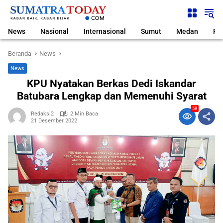
Langsung
ke
konten
News
Nasional
Internasional
Sumut
Medan
Pol
Beranda
News
News
KPU Nyatakan Berkas Dedi Iskandar
Batubara Lengkap dan Memenuhi Syarat
58
Redaksi2
2 Min Baca
21 Desember 2022