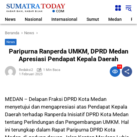
Langsung
ke
konten
News
Nasional
Internasional
Sumut
Medan
Pol
Beranda
News
News
Paripurna Ranperda UMKM, DPRD Medan
Apresiasi Pendapat Kepala Daerah
44
Redaksi2
1 Min Baca
1 Februari 2023
MEDAN – Delapan Fraksi DPRD Kota Medan
menyetujui dan mengapresiasi atas Pendapat Kepala
Daerah terhadap Ranperda Inisiatif DPRD Kota Medan
tentang Perlindungan dan Pengembangan UMKM. Hal
ini terungkap dalam Rapat Paripurna DPRD Kota