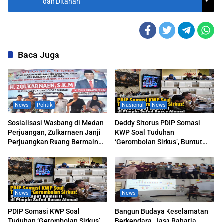
dan Ditahan
Baca Juga
News
Politik
Nasional
News
Sosialisasi Wasbang di Medan
Deddy Sitorus PDIP Somasi
Perjuangan, Zulkarnaen Janji
KWP Soal Tuduhan
Perjuangkan Ruang Bermain
‘Gerombolan Sirkus’, Buntut
Anak
Rapat Komisi II Dipimpin Sufmi
Dasco Ahmad
News
News
PDIP Somasi KWP Soal
Bangun Budaya Keselamatan
Tuduhan ‘Gerombolan Sirkus’,
Berkendara, Jasa Raharja