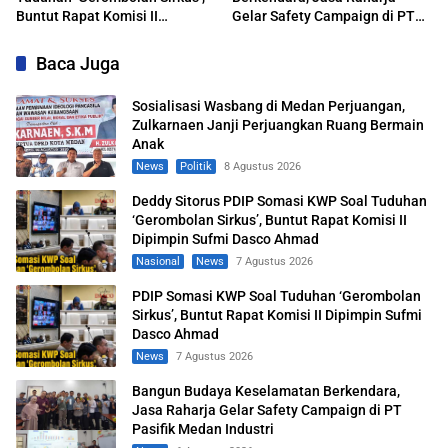
Buntut Rapat Komisi II
Gelar Safety Campaign di PT
Dipimpin Sufmi Dasco Ahmad
Pasifik Medan Industri
Baca Juga
Sosialisasi Wasbang di Medan Perjuangan,
Zulkarnaen Janji Perjuangkan Ruang Bermain
Anak
News
Politik
8 Agustus 2026
Deddy Sitorus PDIP Somasi KWP Soal Tuduhan
‘Gerombolan Sirkus’, Buntut Rapat Komisi II
Dipimpin Sufmi Dasco Ahmad
Nasional
News
7 Agustus 2026
PDIP Somasi KWP Soal Tuduhan ‘Gerombolan
Sirkus’, Buntut Rapat Komisi II Dipimpin Sufmi
Dasco Ahmad
News
7 Agustus 2026
Bangun Budaya Keselamatan Berkendara,
Jasa Raharja Gelar Safety Campaign di PT
Pasifik Medan Industri