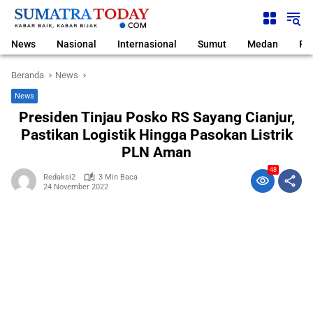
Langsung
ke
konten
News
Nasional
Internasional
Sumut
Medan
Pol
Beranda
News
News
Presiden Tinjau Posko RS Sayang Cianjur,
Pastikan Logistik Hingga Pasokan Listrik
PLN Aman
48
Redaksi2
3 Min Baca
24 November 2022