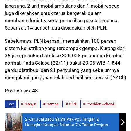
langsung. 2 unit mobil ambulans dan 1 mobil rescue
juga dikerahkan untuk terus bergerak dalam
membantu logistik serta pemulihan pasca bencana.
Sebanyak 14 genset juga disiagakan oleh PLN.
Sebelumnya, PLN berhasil memulihkan 100 persen
sistem kelistrikan yang terdampak gempa. Kurang dari
36 jam, pasokan listrik ke 326.028 pelanggan kembali
normal. Pada Selasa (22/11) pukul 23.05 WIB, 1.844
gardu distribusi dan 21 penyulang yang sebelumnya
mengalami gangguan telah berhasil beroperasi. (AACh)
Post Views:
48
Tag:
Cianjur
Gempa
PLN
Presiden Jokowi
2 Kali Jual Sabu Sama Pak Pol, Tarigan &
Hasugian Kompak Dituntut 7,6 Tahun Penjara