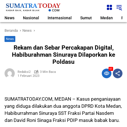
Langsung
ke
konten
News
Nasional
Internasional
Sumut
Medan
Pol
Beranda
News
News
Rekam dan Sebar Percakapan Digital,
Habiburahman Sinuraya Dilaporkan ke
Poldasu
61
Redaksi2
3 Min Baca
1 Februari 2023
SUMATRATODAY.COM, MEDAN – Kasus penganiayaan
yang diduga dilakukan dua anggota DPRD Kota Medan,
Habiburrahman Sinuraya SST Fraksi Partai Nasdem
dan David Roni Sinaga Fraksi PDIP masuk babak baru.