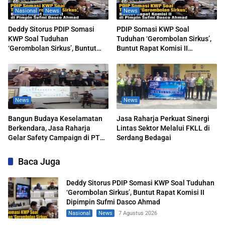
Nasional
News
News
Deddy Sitorus PDIP Somasi
PDIP Somasi KWP Soal
KWP Soal Tuduhan
Tuduhan ‘Gerombolan Sirkus’,
‘Gerombolan Sirkus’, Buntut
Buntut Rapat Komisi II
Rapat Komisi II Dipimpin Sufmi
Dipimpin Sufmi Dasco Ahmad
Dasco Ahmad
News
News
Bangun Budaya Keselamatan
Jasa Raharja Perkuat Sinergi
Berkendara, Jasa Raharja
Lintas Sektor Melalui FKLL di
Gelar Safety Campaign di PT
Serdang Bedagai
Pasifik Medan Industri
Baca Juga
Deddy Sitorus PDIP Somasi KWP Soal Tuduhan
‘Gerombolan Sirkus’, Buntut Rapat Komisi II
Dipimpin Sufmi Dasco Ahmad
Nasional
News
7 Agustus 2026