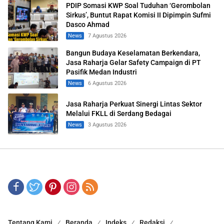
PDIP Somasi KWP Soal Tuduhan ‘Gerombolan
Sirkus’, Buntut Rapat Komisi II Dipimpin Sufmi
Dasco Ahmad
News
7 Agustus 2026
Bangun Budaya Keselamatan Berkendara,
Jasa Raharja Gelar Safety Campaign di PT
Pasifik Medan Industri
News
6 Agustus 2026
Jasa Raharja Perkuat Sinergi Lintas Sektor
Melalui FKLL di Serdang Bedagai
News
3 Agustus 2026
Tentang Kami
Beranda
Indeks
Redaksi