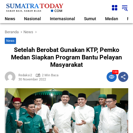
Langsung
ke
konten
News
Nasional
Internasional
Sumut
Medan
Pol
Beranda
News
News
Setelah Berobat Gunakan KTP, Pemko
Medan Siapkan Program Bantu Pelayan
Masyarakat
130
Redaksi2
2 Min Baca
30 November 2022