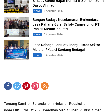
Sirkus’, Buntut Rapat Komisi II Dipimpin Sufmi
Dasco Ahmad
News
7 Agustus 2026
Bangun Budaya Keselamatan Berkendara,
Jasa Raharja Gelar Safety Campaign di PT
Pasifik Medan Industri
News
6 Agustus 2026
Jasa Raharja Perkuat Sinergi Lintas Sektor
Melalui FKLL di Serdang Bedagai
News
3 Agustus 2026
Tentang Kami
Beranda
Indeks
Redaksi
Kode Etik Jurnalistik
Pedoman Media Siber
Disclaimer