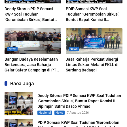
Deddy Sitorus PDIP Somasi
PDIP Somasi KWP Soal
KWP Soal Tuduhan
Tuduhan ‘Gerombolan Sirkus’,
‘Gerombolan Sirkus’, Buntut
Buntut Rapat Komisi II
Rapat Komisi II Dipimpin Sufmi
Dipimpin Sufmi Dasco Ahmad
Dasco Ahmad
News
News
Bangun Budaya Keselamatan
Jasa Raharja Perkuat Sinergi
Berkendara, Jasa Raharja
Lintas Sektor Melalui FKLL di
Gelar Safety Campaign di PT
Serdang Bedagai
Pasifik Medan Industri
Baca Juga
Deddy Sitorus PDIP Somasi KWP Soal Tuduhan
‘Gerombolan Sirkus’, Buntut Rapat Komisi II
Dipimpin Sufmi Dasco Ahmad
Nasional
News
7 Agustus 2026
PDIP Somasi KWP Soal Tuduhan ‘Gerombolan