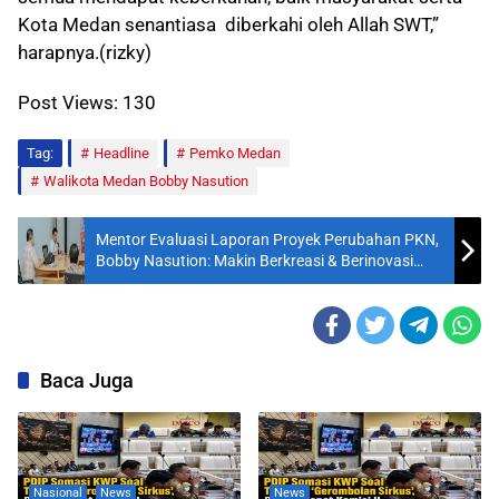
Kota Medan senantiasa diberkahi oleh Allah SWT,”
harapnya.(rizky)
Post Views:
130
Tag:
Headline
Pemko Medan
Walikota Medan Bobby Nasution
Mentor Evaluasi Laporan Proyek Perubahan PKN,
Bobby Nasution: Makin Berkreasi & Berinovasi
Wujudkan Medan Lebih Baik
Baca Juga
Nasional
News
News