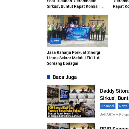
Soal Tuduhan ‘Gerombolan
‘Gerombo
Sirkus’, Buntut Rapat Komisi II
Rapat Ko
Dipimpin Sufmi Dasco Ahmad
Dasco A
News
Jasa Raharja Perkuat Sinergi
Lintas Sektor Melalui FKLL di
Serdang Bedagai
Baca Juga
Deddy Sitor
Sirkus’, Bun
Nasional
News
JAKARTA – Polemi
PDIP Somasi