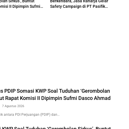
lan Sirkus’, Buntut
Berkendara, Jasa Raharja Gelar
misi II Dipimpin Sufmi
Safety Campaign di PT Pasifik
hmad
Medan Industri
us PDIP Somasi KWP Soal Tuduhan ‘Gerombolan
tut Rapat Komisi II Dipimpin Sufmi Dasco Ahmad
7 Agustus 2026
k antara PDI Perjuangan (PDIP) dan…
 KWP Soal Tuduhan ‘Gerombolan Sirkus’, Buntut