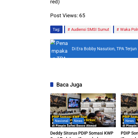
red)
Post Views:
65
Tag:
Audiensi SMSI Sumut
Waka Pol
Di Era Bobby Nasution, TPA Terjun 
Baca Juga
Nasional
News
News
Deddy Sitorus PDIP Somasi KWP
PDIP So