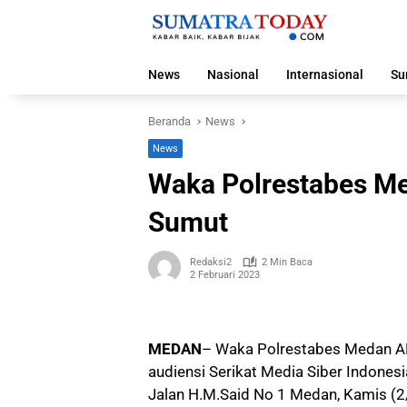
Langsung
ke
konten
News
Nasional
Internasional
Su
Beranda
News
News
Waka Polrestabes Me
Sumut
Redaksi2
2 Min Baca
2 Februari 2023
MEDAN
– Waka Polrestabes Medan AK
audiensi Serikat Media Siber Indone
Jalan H.M.Said No 1 Medan, Kamis (2