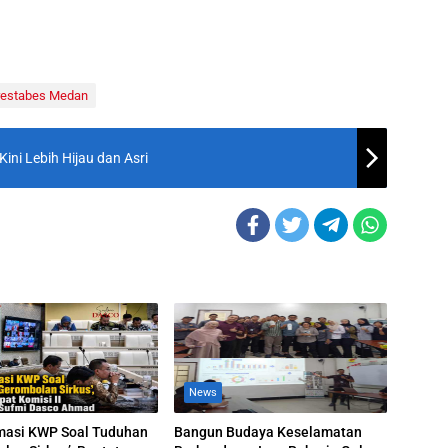
restabes Medan
Kini Lebih Hijau dan Asri
News
masi KWP Soal Tuduhan
Bangun Budaya Keselamatan