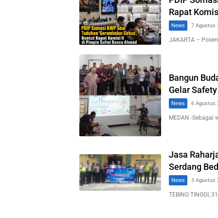
Rapat Komis
News
7 Agustus 
JAKARTA – Polemi
Bangun Buda
Gelar Safety
News
6 Agustus 
MEDAN -Sebagai 
Jasa Raharja
Serdang Bed
News
3 Agustus 
TEBING TINGGI, 31