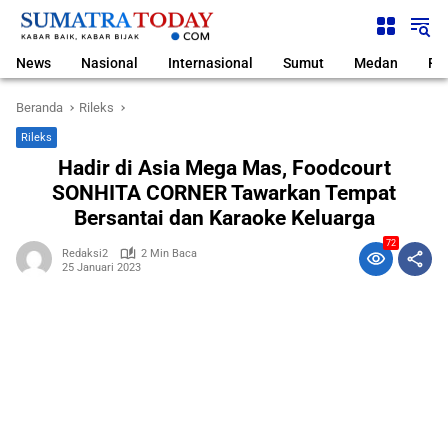
Langsung
ke
konten
News
Nasional
Internasional
Sumut
Medan
Pol
Beranda
Rileks
Rileks
Hadir di Asia Mega Mas, Foodcourt
SONHITA CORNER Tawarkan Tempat
Bersantai dan Karaoke Keluarga
72
Redaksi2
2 Min Baca
25 Januari 2023