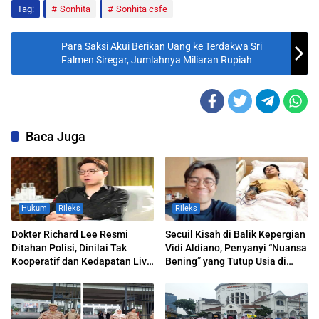
Tag:
Sonhita
Sonhita csfe
Para Saksi Akui Berikan Uang ke Terdakwa Sri
Falmen Siregar, Jumlahnya Miliaran Rupiah
Baca Juga
Hukum
Rileks
Rileks
Dokter Richard Lee Resmi
Secuil Kisah di Balik Kepergian
Ditahan Polisi, Dinilai Tak
Vidi Aldiano, Penyanyi “Nuansa
Kooperatif dan Kedapatan Live
Bening” yang Tutup Usia di
TikTok Saat Dipanggil
Usia 35 Tahun