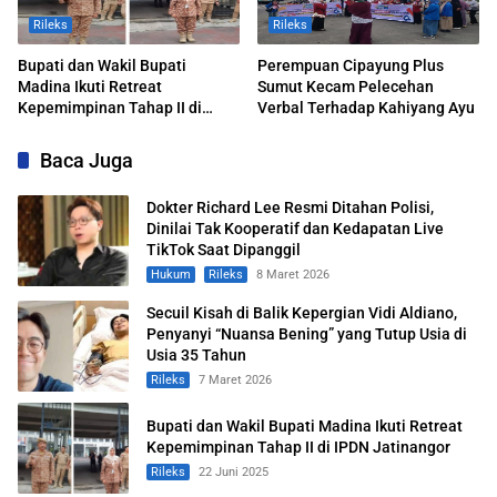
Rileks
Rileks
Bupati dan Wakil Bupati
Perempuan Cipayung Plus
Madina Ikuti Retreat
Sumut Kecam Pelecehan
Kepemimpinan Tahap II di
Verbal Terhadap Kahiyang Ayu
IPDN Jatinangor
Baca Juga
Dokter Richard Lee Resmi Ditahan Polisi,
Dinilai Tak Kooperatif dan Kedapatan Live
TikTok Saat Dipanggil
Hukum
Rileks
8 Maret 2026
Secuil Kisah di Balik Kepergian Vidi Aldiano,
Penyanyi “Nuansa Bening” yang Tutup Usia di
Usia 35 Tahun
Rileks
7 Maret 2026
Bupati dan Wakil Bupati Madina Ikuti Retreat
Kepemimpinan Tahap II di IPDN Jatinangor
Rileks
22 Juni 2025