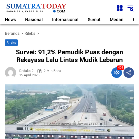
Langsung
ke
konten
News
Nasional
Internasional
Sumut
Medan
Pol
Beranda
Rileks
Rileks
Survei: 91,2% Pemudik Puas dengan
Rekayasa Lalu Lintas Mudik Lebaran
464
Redaksi2
2 Min Baca
15 April 2025