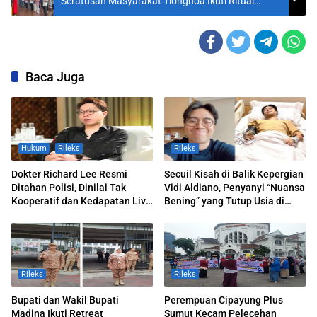
Seratusan Masyarakat Tionghoa Ikuti Ritual
Penutup Cheng Beng
Baca Juga
Hukum
Rileks
Rileks
Dokter Richard Lee Resmi
Secuil Kisah di Balik Kepergian
Ditahan Polisi, Dinilai Tak
Vidi Aldiano, Penyanyi “Nuansa
Kooperatif dan Kedapatan Live
Bening” yang Tutup Usia di
TikTok Saat Dipanggil
Usia 35 Tahun
Rileks
Rileks
Bupati dan Wakil Bupati
Perempuan Cipayung Plus
Madina Ikuti Retreat
Sumut Kecam Pelecehan