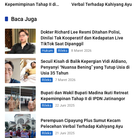
Kepemimpinan Tahap II di
Verbal Terhadap Kahiyang Ayu
IPDN Jatinangor
Baca Juga
Dokter Richard Lee Resmi Ditahan Polisi,
Dinilai Tak Kooperatif dan Kedapatan Live
TikTok Saat Dipanggil
Hukum
Rileks
8 Maret 2026
Secuil Kisah di Balik Kepergian Vidi Aldiano,
Penyanyi “Nuansa Bening” yang Tutup Usia di
Usia 35 Tahun
Rileks
7 Maret 2026
Bupati dan Wakil Bupati Madina Ikuti Retreat
Kepemimpinan Tahap II di IPDN Jatinangor
Rileks
22 Juni 2025
Perempuan Cipayung Plus Sumut Kecam
Pelecehan Verbal Terhadap Kahiyang Ayu
Rileks
21 Juni 2025