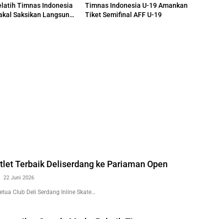
latih Timnas Indonesia
Timnas Indonesia U-19 Amankan
akal Saksikan Langsung
Tiket Semifinal AFF U-19
nas U-19
tlet Terbaik Deliserdang ke Pariaman Open
22 Juni 2026
ua Club Deli Serdang Inline Skate…