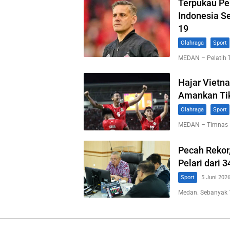
Terpukau Pe
Indonesia S
19
Olahraga
Sport
MEDAN – Pelatih T
Hajar Vietna
Amankan Tik
Olahraga
Sport
MEDAN – Timnas I
Pecah Rekor,
Pelari dari 
Sport
5 Juni 202
Medan. Sebanyak 1