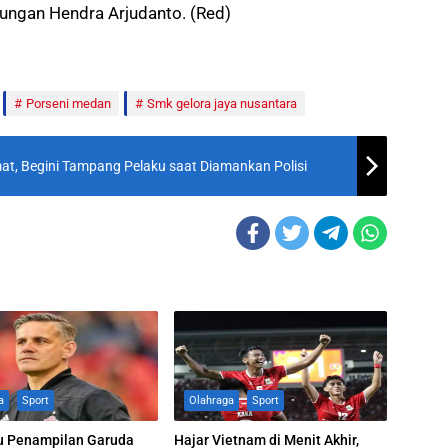
ungan Hendra Arjudanto. (Red)
Porseni medan
Smk gelora jaya nusantara
mat, Begini Tampang Pelaku saat Diamankan Polisi
a
Sport
Olahraga
Sport
u Penampilan Garuda
Hajar Vietnam di Menit Akhir,