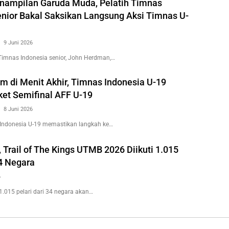
nampilan Garuda Muda, Pelatih Timnas
enior Bakal Saksikan Langsung Aksi Timnas U-
9 Juni 2026
imnas Indonesia senior, John Herdman,…
m di Menit Akhir, Timnas Indonesia U-19
et Semifinal AFF U-19
8 Juni 2026
ndonesia U-19 memastikan langkah ke…
 Trail of The Kings UTMB 2026 Diikuti 1.015
34 Negara
6
.015 pelari dari 34 negara akan…