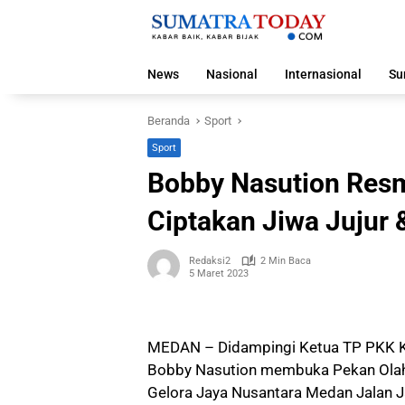
Langsung
ke
konten
News
Nasional
Internasional
Su
Beranda
Sport
Sport
Bobby Nasution Resm
Ciptakan Jiwa Jujur 
Redaksi2
2 Min Baca
5 Maret 2023
MEDAN – Didampingi Ketua TP PKK K
Bobby Nasution membuka Pekan Olahr
Gelora Jaya Nusantara Medan Jalan J