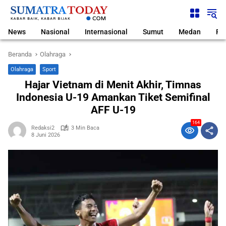
Langsung
ke
konten
News
Nasional
Internasional
Sumut
Medan
Pol
Beranda
Olahraga
Olahraga
Sport
Hajar Vietnam di Menit Akhir, Timnas
Indonesia U-19 Amankan Tiket Semifinal
AFF U-19
164
Redaksi2
3 Min Baca
8 Juni 2026