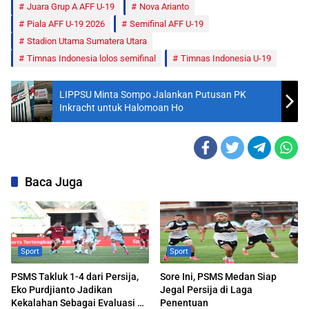
Juara Grup A AFF U-19
Nova Arianto
Piala AFF U-19 2026
Semifinal AFF U-19
Stadion Utama Sumatera Utara
Timnas Indonesia lolos semifinal
Timnas Indonesia U-19
LIPPSU Minta Sompo Jalankan Putusan PK
Inkracht untuk Halomoan Ho
Baca Juga
Sport
Sport
PSMS Takluk 1-4 dari Persija,
Sore Ini, PSMS Medan Siap
Eko Purdjianto Jadikan
Jegal Persija di Laga
Kekalahan Sebagai Evaluasi di
Penentuan