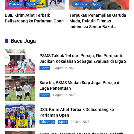
Olahraga
Sport
Olahraga
Sport
DSIL Kirim Atlet Terbaik
Terpukau Penampilan Garuda
Deliserdang ke Pariaman Open
Muda, Pelatih Timnas
Indonesia Senior Bakal
Saksikan Langsung Aksi
Timnas U-19
Baca Juga
PSMS Takluk 1-4 dari Persija, Eko Purdjianto
Jadikan Kekalahan Sebagai Evaluasi di Liga 2
Sport
2 Agustus 2026
Sore Ini, PSMS Medan Siap Jegal Persija di
Laga Penentuan
Sport
1 Agustus 2026
DSIL Kirim Atlet Terbaik Deliserdang ke
Pariaman Open
Olahraga
Sport
22 Juni 2026