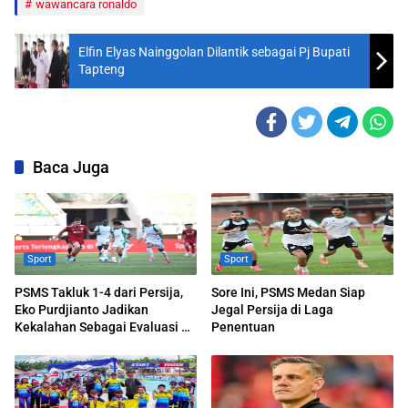
wawancara ronaldo
Elfin Elyas Nainggolan Dilantik sebagai Pj Bupati
Tapteng
Baca Juga
Sport
Sport
PSMS Takluk 1-4 dari Persija,
Sore Ini, PSMS Medan Siap
Eko Purdjianto Jadikan
Jegal Persija di Laga
Kekalahan Sebagai Evaluasi di
Penentuan
Liga 2