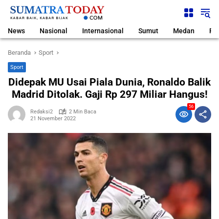
Langsung
ke
konten
News
Nasional
Internasional
Sumut
Medan
Pol
Beranda
Sport
Sport
Didepak MU Usai Piala Dunia, Ronaldo Balik
Madrid Ditolak. Gaji Rp 297 Miliar Hangus!
56
Redaksi2
2 Min Baca
21 November 2022