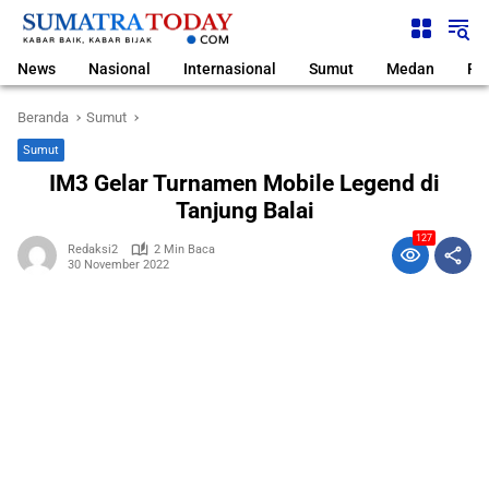
Langsung
ke
konten
News
Nasional
Internasional
Sumut
Medan
Pol
Beranda
Sumut
Sumut
IM3 Gelar Turnamen Mobile Legend di
Tanjung Balai
127
Redaksi2
2 Min Baca
30 November 2022