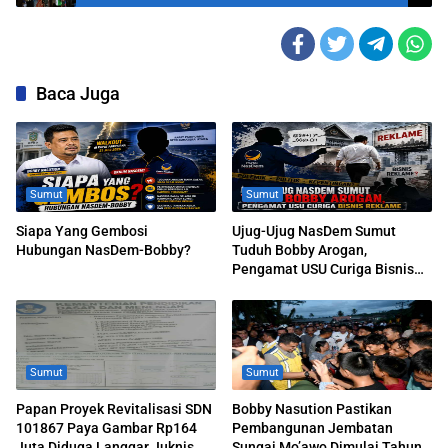
Kontrakan Denai
Baca Juga
Sumut
Sumut
Siapa Yang Gembosi
Ujug-Ujug NasDem Sumut
Hubungan NasDem-Bobby?
Tuduh Bobby Arogan,
Pengamat USU Curiga Bisnis
Reklame
Sumut
Sumut
Papan Proyek Revitalisasi SDN
Bobby Nasution Pastikan
101867 Paya Gambar Rp164
Pembangunan Jembatan
Juta Diduga Langgar Juknis
Sungai Mo’awo Dimulai Tahun