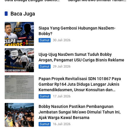
Kemendikdasmen, Unsur
Ini, Ajak Warga Kawal Bersama
Konsultan dan Komite Tidak
Baca Juga
Ada
Siapa Yang Gembosi Hubungan NasDem-
Bobby?
Sumut
30 Juli 2026
Ujug-Ujug NasDem Sumut Tuduh Bobby
Arogan, Pengamat USU Curiga Bisnis Reklame
Sumut
29 Juli 2026
Papan Proyek Revitalisasi SDN 101867 Paya
Gambar Rp164 Juta Diduga Langgar Juknis
Kemendikdasmen, Unsur Konsultan dan
Komite Tidak Ada
Sumut
17 Juli 2026
Bobby Nasution Pastikan Pembangunan
Jembatan Sungai Mo’awo Dimulai Tahun Ini,
Ajak Warga Kawal Bersama
Sumut
16 Juli 2026